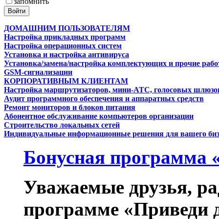
запомнить
ДОМАШНИМ ПОЛЬЗОВАТЕЛЯМ
Настройка прикладных программ
Настройка операционных систем
Установка и настройка антивируса
Установка/замена/настройка комплектующих и прочие раб
GSM-сигнализации
КОРПОРАТИВНЫМ КЛИЕНТАМ
Настройка маршрутизаторов, мини-АТС, голосовых шлюзо
Аудит программного обеспечения и аппаратных средств
Ремонт мониторов и блоков питания
Абонентное обслуживание компьютеров организации
Строительство локальных сетей
Индивидуальные информационные решения для вашего биз
Бонусная программа 
Уважаемые друзья, ра
программе «Приведи д