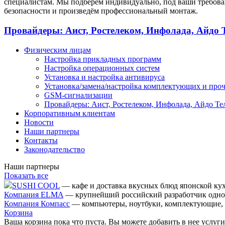
специалистам. Мы подберём индивидуально, под ваши требова
безопасности и произведём профессиональный монтаж.
Провайдеры: Аист, Ростелеком, Инфолада, Айдо 
Физическим лицам
Настройка прикладных программ
Настройка операционных систем
Установка и настройка антивируса
Установка/замена/настройка комплектующих и про
GSM-сигнализации
Провайдеры: Аист, Ростелеком, Инфолада, Айдо Те
Корпоративным клиентам
Новости
Наши партнеры
Контакты
Законодательство
Наши партнеры
Показать все
SUSHI COOL
— кафе и доставка вкусных блюд японской ку
Компания ELMA
— крупнейший российский разработчик одно
Компания Компасс
— компьютеры, ноутбуки, комплектующие, о
Корзина
Ваша корзина пока что пуста. Вы можете добавить в нее услуги 